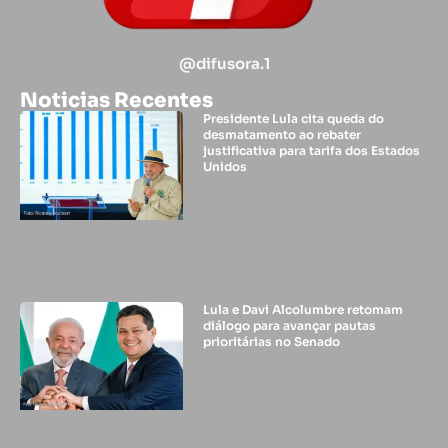
@difusora.1
Noticias Recentes
Presidente Lula cita queda do
desmatamento ao rebater
justificativa para tarifa dos Estados
Unidos
Lula e Davi Alcolumbre retomam
diálogo para avançar pautas
prioritárias no Senado