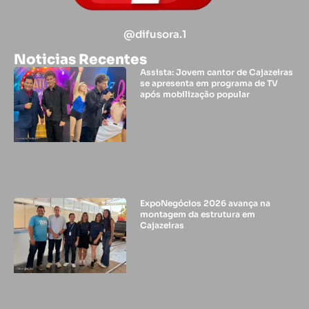
@difusora.1
Noticias Recentes
Assista: Jovem cantor de Cajazeiras
se apresenta em programa de TV
após mobilização popular
ExpoNegócios 2026 avança na
montagem da estrutura em
Cajazeiras