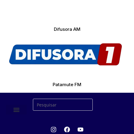
Difusora AM
Patamute FM
ÚLTIMAS NOTICIAS