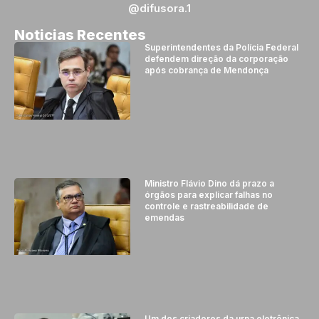
@difusora.1
Noticias Recentes
Superintendentes da Polícia Federal
defendem direção da corporação
após cobrança de Mendonça
Ministro Flávio Dino dá prazo a
órgãos para explicar falhas no
controle e rastreabilidade de
emendas
Um dos criadores da urna eletrônica