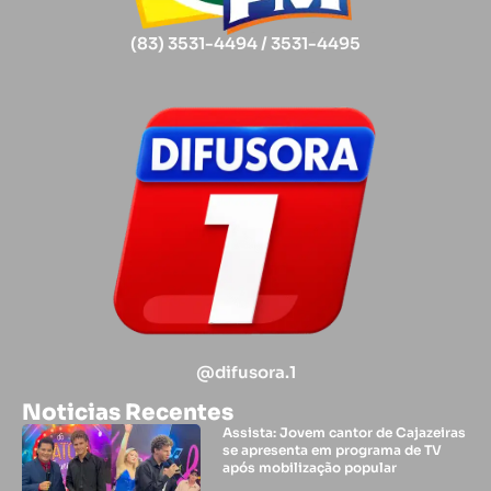
(83) 3531-4494 / 3531-4495
@difusora.1
Noticias Recentes
Assista: Jovem cantor de Cajazeiras
se apresenta em programa de TV
após mobilização popular