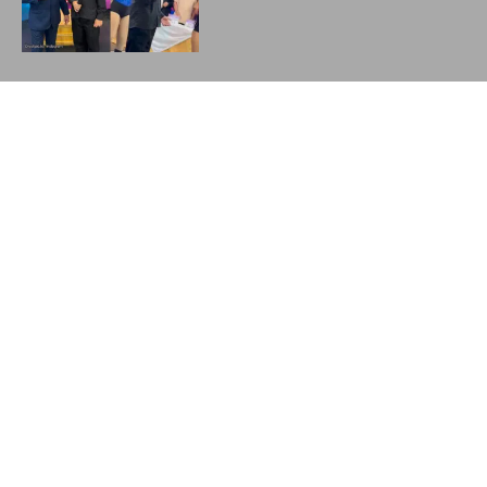
ExpoNegócios 2026 avança na
montagem da estrutura em
Cajazeiras
Governo dos Estados Unidos afirma
que respeitará resultado de eleições
livres no Brasil