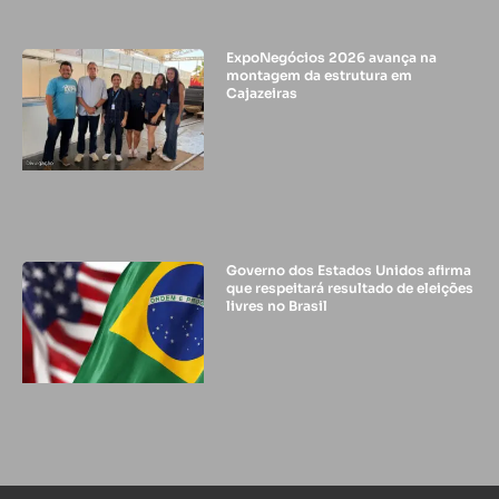
ExpoNegócios 2026 avança na
montagem da estrutura em
Cajazeiras
Governo dos Estados Unidos afirma
que respeitará resultado de eleições
livres no Brasil