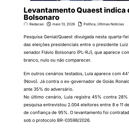
Levantamento Quaest indica di
Bolsonaro
Redacao
maio 13, 2026
Política
,
Últimas Noticias
Pesquisa Genial/Quaest divulgada nesta quarta-fe
das eleições presidenciais entre o presidente Luiz
senador Flávio Bolsonaro (PL-RJ), que aparece c
branco, nulo ou não comparecer.
Em outros cenários testados, Lula aparece com 
(Novo). Já contra o ex-governador de Goiás Ronal
ante 35% do adversário.
No último cenário, Lula registra 45% contra 28%
pesquisa entrevistou 2.004 eleitores entre 8 e 11 
de confiança de 95%. O levantamento foi contratado
sob o protocolo BR-03598/2026.