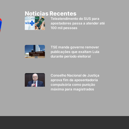
Noticias Recentes
Teleatendimento do SUS para
apostadores passa a atender até
100 mil pessoas
TSE manda governo remover
publicações que exaltam Lula
durante período eleitoral
Conselho Nacional de Justiça
aprova fim da aposentadoria
compulsória como punição
máxima para magistrados