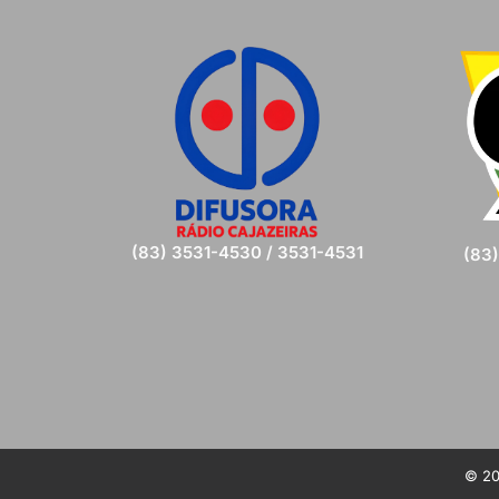
(83) 3531-4530 / 3531-4531
(83
© 20