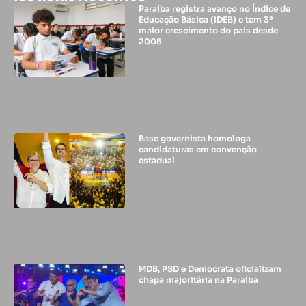
Paraíba registra avanço no Índice de
Educação Básica (IDEB) e tem 3º
maior crescimento do país desde
2005
Base governista homologa
candidaturas em convenção
estadual
MDB, PSD e Democrata oficializam
chapa majoritária na Paraíba