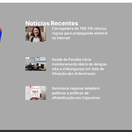
Noticias Recentes
Corregedora do TRE-PB reforça
regras para propaganda eleitoral
na internet
Saúde da Paraíba inicia
monitoramento diário de dengue,
zika e chikungunya em Sala de
Situação das Arboviroses
Seminário regional debaterá
políticas e práticas de
alfabetização em Cajazeiras