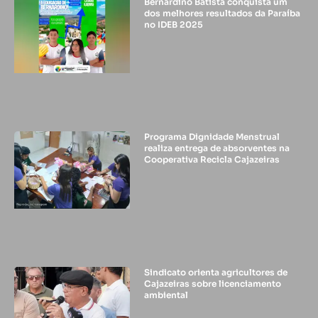
Bernardino Batista conquista um
dos melhores resultados da Paraíba
no IDEB 2025
Programa Dignidade Menstrual
realiza entrega de absorventes na
Cooperativa Recicla Cajazeiras
Sindicato orienta agricultores de
Cajazeiras sobre licenciamento
ambiental