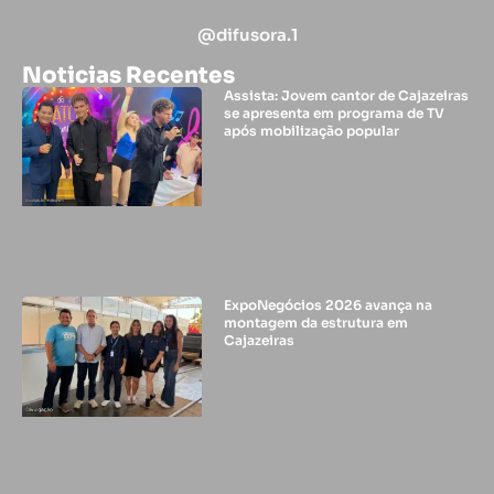
@difusora.1
Noticias Recentes
Assista: Jovem cantor de Cajazeiras
se apresenta em programa de TV
após mobilização popular
ExpoNegócios 2026 avança na
montagem da estrutura em
Cajazeiras