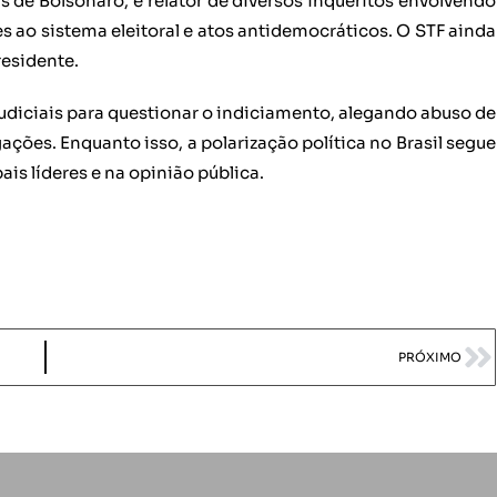
s de Bolsonaro, é relator de diversos inquéritos envolvendo
s ao sistema eleitoral e atos antidemocráticos. O STF ainda
residente.
udiciais para questionar o indiciamento, alegando abuso de
ações. Enquanto isso, a polarização política no Brasil segue
ais líderes e na opinião pública.
PRÓXIMO