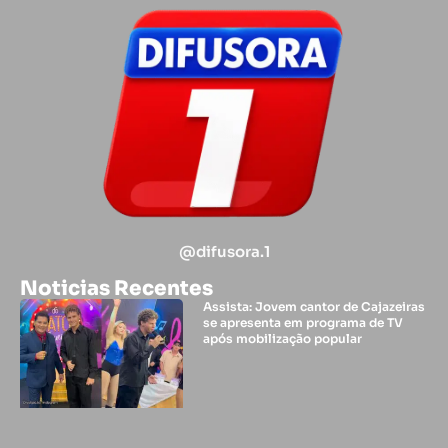
@difusora.1
Noticias Recentes
Assista: Jovem cantor de Cajazeiras
se apresenta em programa de TV
após mobilização popular