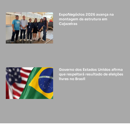
ExpoNegócios 2026 avança na
montagem da estrutura em
Cajazeiras
Governo dos Estados Unidos afirma
que respeitará resultado de eleições
livres no Brasil