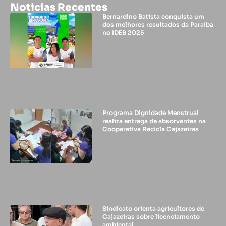
Noticias Recentes
Bernardino Batista conquista um
dos melhores resultados da Paraíba
no IDEB 2025
Programa Dignidade Menstrual
realiza entrega de absorventes na
Cooperativa Recicla Cajazeiras
Sindicato orienta agricultores de
Cajazeiras sobre licenciamento
ambiental