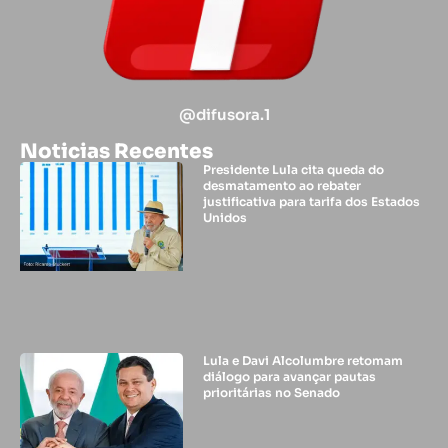
@difusora.1
Noticias Recentes
Presidente Lula cita queda do
desmatamento ao rebater
justificativa para tarifa dos Estados
Unidos
Lula e Davi Alcolumbre retomam
diálogo para avançar pautas
prioritárias no Senado