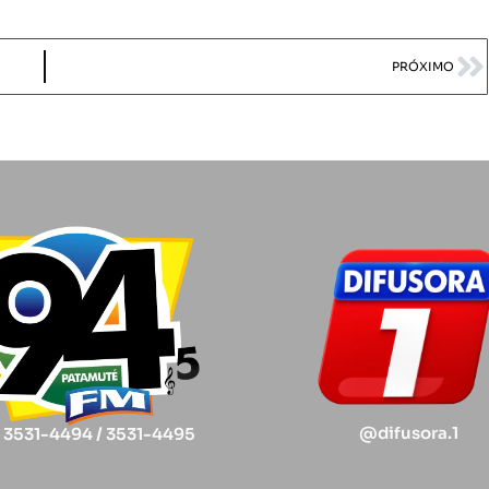
PRÓXIMO
@difusora.1
) 3531-4494 / 3531-4495