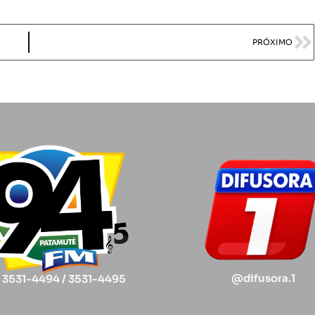
PRÓXIMO
@difusora.1
) 3531-4494 / 3531-4495