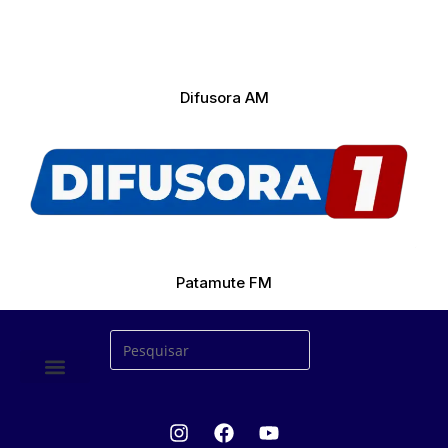
Difusora AM
Patamute FM
ÚLTIMAS NOTICIAS