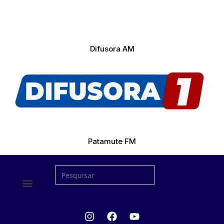
Difusora AM
Patamute FM
ÚLTIMAS NOTICIAS