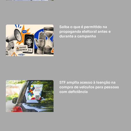
Saiba o que é permitido na
propaganda eleitoral antes e
durante a campanha
STF amplia acesso à isenção na
compra de veículos para pessoas
com deficiência