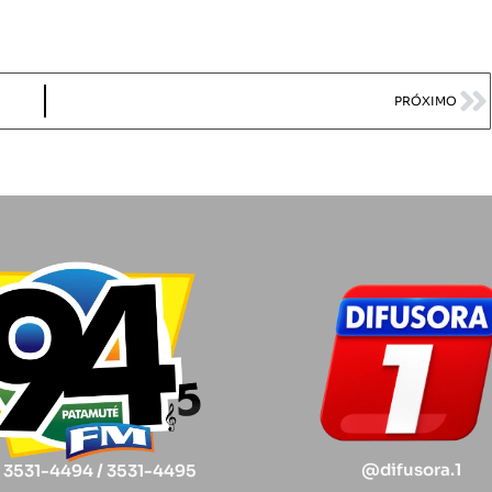
PRÓXIMO
@difusora.1
) 3531-4494 / 3531-4495