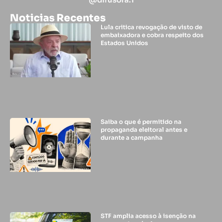
Noticias Recentes
Lula critica revogação de visto de
embaixadora e cobra respeito dos
Estados Unidos
Saiba o que é permitido na
propaganda eleitoral antes e
durante a campanha
STF amplia acesso à isenção na