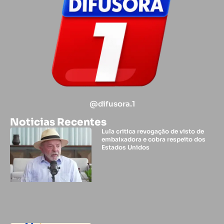
@difusora.1
Noticias Recentes
Lula critica revogação de visto de
embaixadora e cobra respeito dos
Estados Unidos