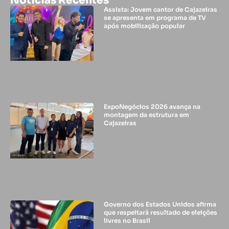
Noticias Recentes
Assista: Jovem cantor de Cajazeiras
se apresenta em programa de TV
após mobilização popular
ExpoNegócios 2026 avança na
montagem da estrutura em
Cajazeiras
Governo dos Estados Unidos afirma
que respeitará resultado de eleições
livres no Brasil