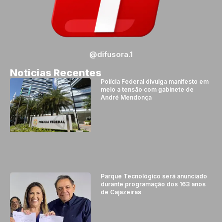
@difusora.1
Noticias Recentes
Polícia Federal divulga manifesto em
meio a tensão com gabinete de
André Mendonça
Parque Tecnológico será anunciado
durante programação dos 163 anos
de Cajazeiras