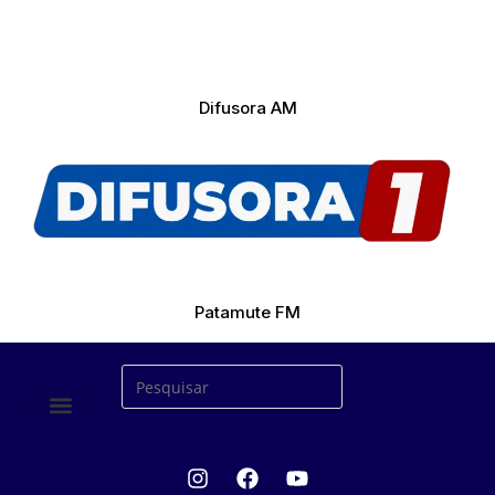
Difusora AM
Patamute FM
ÚLTIMAS NOTICIAS