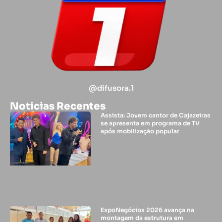
@difusora.1
Noticias Recentes
Assista: Jovem cantor de Cajazeiras
se apresenta em programa de TV
após mobilização popular
ExpoNegócios 2026 avança na
montagem da estrutura em