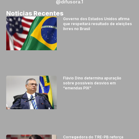
@difusora.1
Noticias Recentes
Governo dos Estados Unidos afirma
que respeitará resultado de eleições
livres no Brasil
Flávio Dino determina apuração
sobre possíveis desvios em
“emendas PIX”
Corregedora do TRE-PB reforça