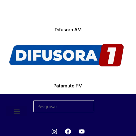
Difusora AM
Patamute FM
ÚLTIMAS NOTICIAS