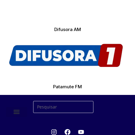
Difusora AM
Patamute FM
ÚLTIMAS NOTICIAS