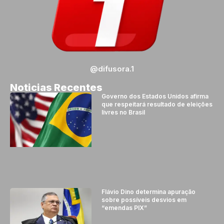
@difusora.1
Noticias Recentes
Governo dos Estados Unidos afirma
que respeitará resultado de eleições
livres no Brasil
Flávio Dino determina apuração
sobre possíveis desvios em
“emendas PIX”