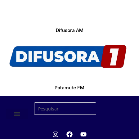
Difusora AM
Patamute FM
ÚLTIMAS NOTICIAS