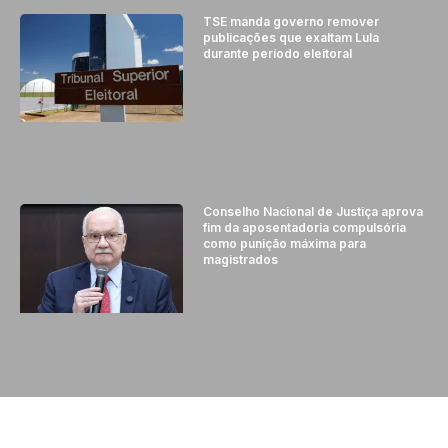
TSE manda governo remover
publicações que exaltam Lula
durante período eleitoral
Conselho Nacional de Justiça aprova
fim da aposentadoria compulsória
como punição máxima para
magistrados
© 2024 - DIFUSORA 1 - TODOS OS DIREITOS RESERVADOS