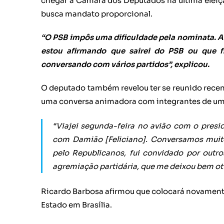
chegar à Câmara dos Deputados na última eleiç
busca mandato proporcional.
“O PSB impôs uma dificuldade pela nominata. A
estou afirmando que sairei do PSB ou que fic
conversando com vários partidos”, explicou.
O deputado também revelou ter se reunido rece
uma conversa animadora com integrantes de uma
“Viajei segunda-feira no avião com o presi
com Damião [Feliciano]. Conversamos muito 
pelo Republicanos, fui convidado por outr
agremiação partidária, que me deixou bem oti
Ricardo Barbosa afirmou que colocará novament
Estado em Brasília.