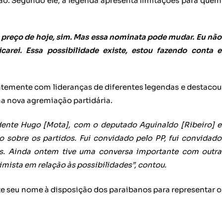
ão. Segundo ele, a legenda apresenta limitações para quem
 preço de hoje, sim. Mas essa nominata pode mudar. Eu não
arei. Essa possibilidade existe, estou fazendo conta e
ntemente com lideranças de diferentes legendas e destacou
 nova agremiação partidária.
dente Hugo [Mota], com o deputado Aguinaldo [Ribeiro] e
sobre os partidos. Fui convidado pelo PP, fui convidado
os. Ainda ontem tive uma conversa importante com outra
mista em relação às possibilidades”, contou.
e seu nome à disposição dos paraibanos para representar o