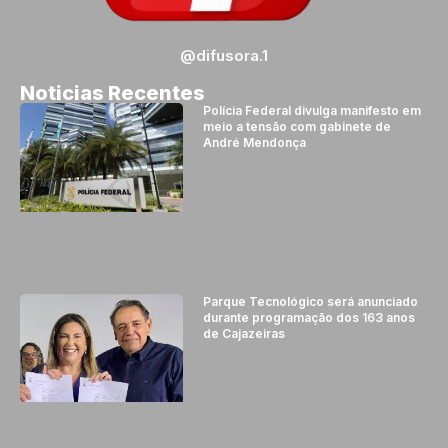
@difusora.1
Noticias Recentes
Polícia Federal divulga manifesto em
meio a tensão com gabinete de
André Mendonça
Parque Tecnológico será anunciado
durante programação dos 163 anos
de Cajazeiras