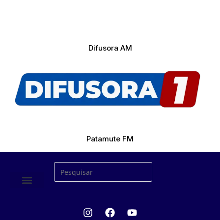
Difusora AM
Patamute FM
ÚLTIMAS NOTICIAS