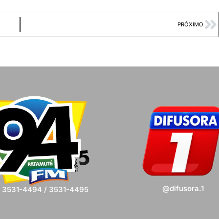
PRÓXIMO
@difusora.1
) 3531-4494 / 3531-4495