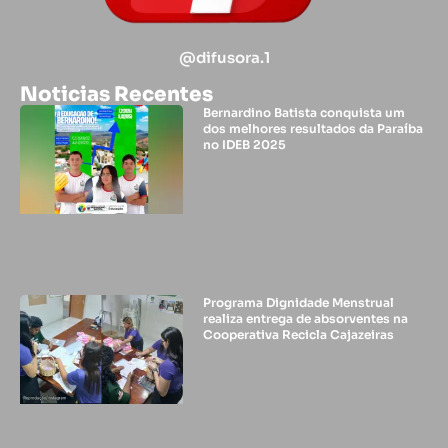
@difusora.1
Noticias Recentes
Bernardino Batista conquista um
dos melhores resultados da Paraíba
no IDEB 2025
Programa Dignidade Menstrual
realiza entrega de absorventes na
Cooperativa Recicla Cajazeiras