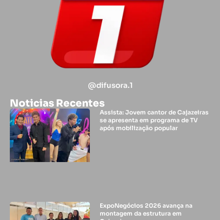
@difusora.1
Noticias Recentes
Assista: Jovem cantor de Cajazeiras
se apresenta em programa de TV
após mobilização popular
ExpoNegócios 2026 avança na
montagem da estrutura em