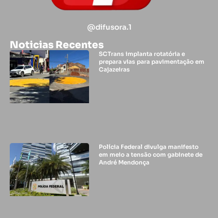
@difusora.1
Noticias Recentes
SCTrans implanta rotatória e
prepara vias para pavimentação em
Cajazeiras
Polícia Federal divulga manifesto
em meio a tensão com gabinete de
André Mendonça