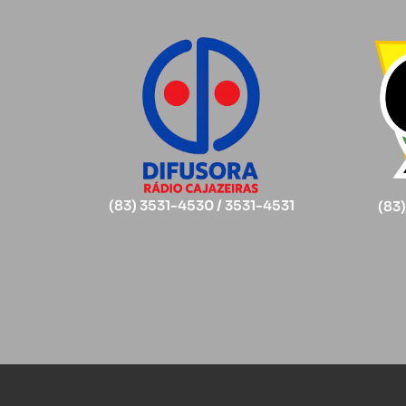
(83) 3531-4530 / 3531-4531
(83