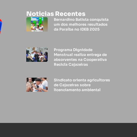
Noticias Recentes
Bernardino Batista conquista
um dos melhores resultados
da Paraíba no IDEB 2025
Programa Dignidade
Menstrual realiza entrega de
absorventes na Cooperativa
Recicla Cajazeiras
Sindicato orienta agricultores
de Cajazeiras sobre
licenciamento ambiental