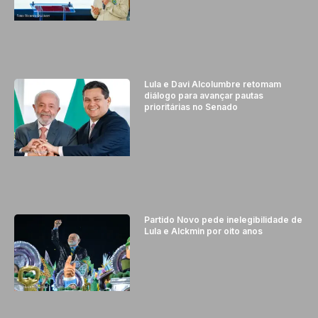
Lula e Davi Alcolumbre retomam
diálogo para avançar pautas
prioritárias no Senado
Partido Novo pede inelegibilidade de
Lula e Alckmin por oito anos