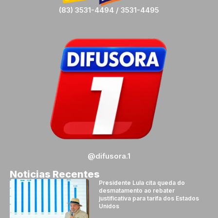
(83) 3531-4494 / 3531-4495
@difusora.1
Noticias Recentes
Presidente Lula cita queda do
desmatamento ao rebater
justificativa para tarifa dos Estados
Unidos