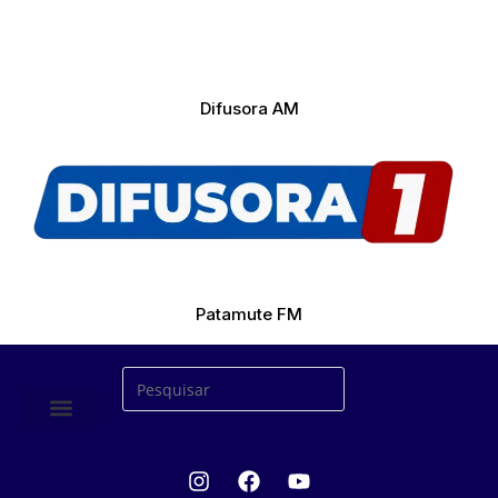
Difusora AM
Patamute FM
ÚLTIMAS NOTICIAS