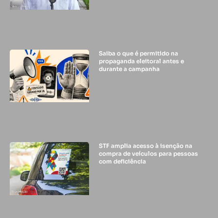
Saiba o que é permitido na
propaganda eleitoral antes e
durante a campanha
STF amplia acesso à isenção na
compra de veículos para pessoas
com deficiência