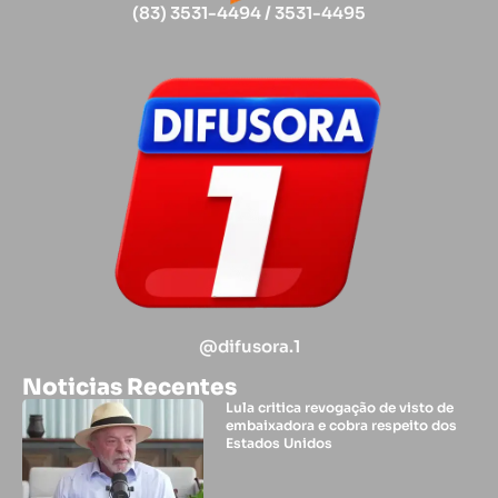
(83) 3531-4494 / 3531-4495
@difusora.1
Noticias Recentes
Lula critica revogação de visto de
embaixadora e cobra respeito dos
Estados Unidos