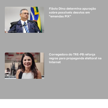
Flávio Dino determina apuração
sobre possíveis desvios em
“emendas PIX”
Corregedora do TRE-PB reforça
regras para propaganda eleitoral na
internet
© 2024 - DIFUSORA 1 - TODOS OS DIREITOS RESERVADOS