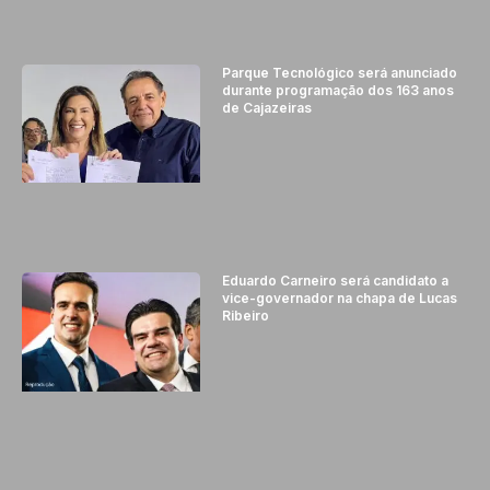
Parque Tecnológico será anunciado
durante programação dos 163 anos
de Cajazeiras
Eduardo Carneiro será candidato a
vice-governador na chapa de Lucas
Ribeiro