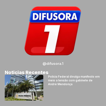
@difusora.1
Noticias Recentes
Polícia Federal divulga manifesto em
meio a tensão com gabinete de
André Mendonça