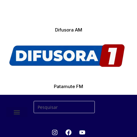
Difusora AM
Patamute FM
ÚLTIMAS NOTICIAS