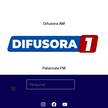
Difusora AM
Patamute FM
ÚLTIMAS NOTICIAS