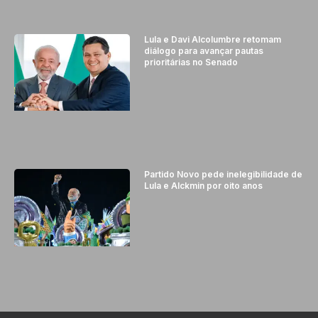
Lula e Davi Alcolumbre retomam
diálogo para avançar pautas
prioritárias no Senado
Partido Novo pede inelegibilidade de
Lula e Alckmin por oito anos