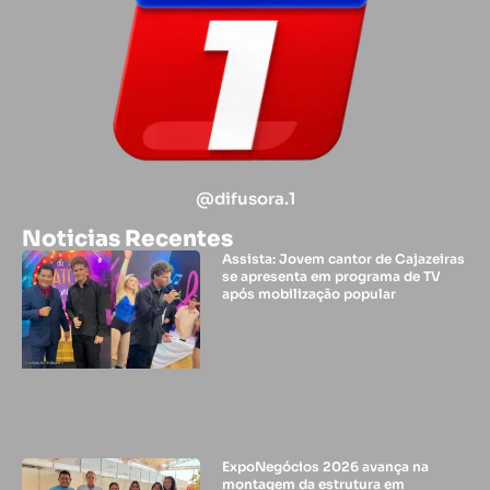
@difusora.1
Noticias Recentes
Assista: Jovem cantor de Cajazeiras
se apresenta em programa de TV
após mobilização popular
ExpoNegócios 2026 avança na
montagem da estrutura em