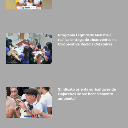
Programa Dignidade Menstrual
realiza entrega de absorventes na
Cooperativa Recicla Cajazeiras
Sindicato orienta agricultores de
Cajazeiras sobre licenciamento
ambiental