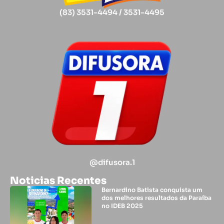
(83) 3531-4494 / 3531-4495
@difusora.1
Noticias Recentes
Bernardino Batista conquista um
dos melhores resultados da Paraíba
no IDEB 2025