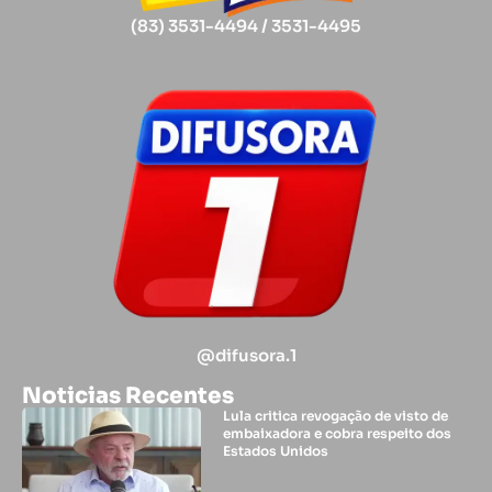
(83) 3531-4494 / 3531-4495
@difusora.1
Noticias Recentes
Lula critica revogação de visto de
embaixadora e cobra respeito dos
Estados Unidos