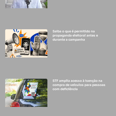
Saiba o que é permitido na
propaganda eleitoral antes e
durante a campanha
STF amplia acesso à isenção na
compra de veículos para pessoas
com deficiência