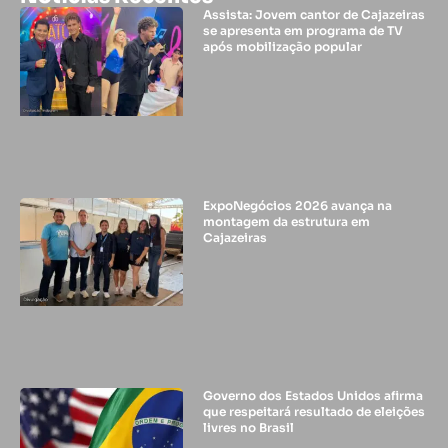
Assista: Jovem cantor de Cajazeiras
se apresenta em programa de TV
após mobilização popular
ExpoNegócios 2026 avança na
montagem da estrutura em
Cajazeiras
Governo dos Estados Unidos afirma
que respeitará resultado de eleições
livres no Brasil