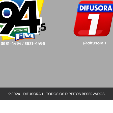
@difusora.1
) 3531-4494 / 3531-4495
© 2024 - DIFUSORA 1 - TODOS OS DIREITOS RESERVADOS