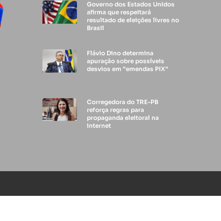
Governo dos Estados Unidos
afirma que respeitará
resultado de eleições livres no
Brasil
Flávio Dino determina
apuração sobre possíveis
desvios em “emendas PIX”
Corregedora do TRE-PB
reforça regras para
propaganda eleitoral na
internet