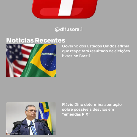
@difusora.1
Noticias Recentes
Governo dos Estados Unidos afirma
que respeitará resultado de eleições
livres no Brasil
Flávio Dino determina apuração
sobre possíveis desvios em
“emendas PIX”