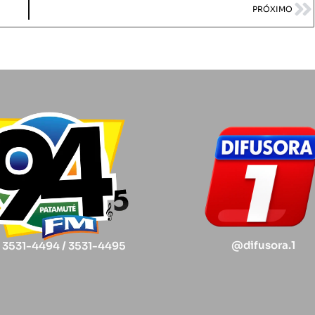
PRÓXIMO
@difusora.1
) 3531-4494 / 3531-4495