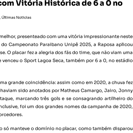
om Vitória Histórica de 6 a 0 no
,
Últimas Noticias
 melhor, presenteado com uma vitória impressionante neste
da do Campeonato Paraibano Unipê 2025, a Raposa aplicou
e. O placar fez a alegria dos fãs do time, que não viam uma
pe venceu o Sport Lagoa Seca, também por 6 a 0, no estádio
uma grande coincidência: assim como em 2020, a chuva fez
ls haviam sido anotados por Matheus Camargo, Jairo, Jonny
staque, marcando três gols e se consagrando artilheiro do
nclusive, foi um dos grandes nomes da campanha de 2020,
torcedores.
o só manteve o domínio no placar, como também disparou