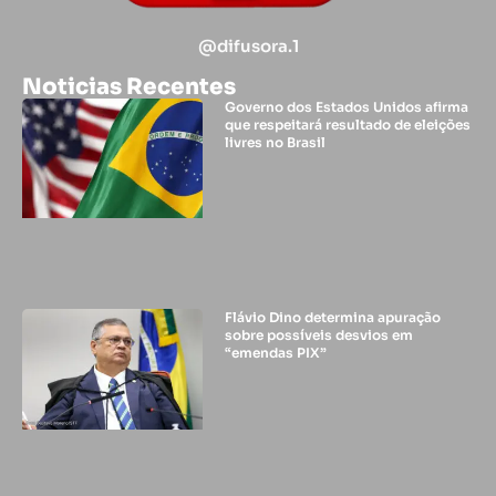
@difusora.1
Noticias Recentes
Governo dos Estados Unidos afirma
que respeitará resultado de eleições
livres no Brasil
Flávio Dino determina apuração
sobre possíveis desvios em
“emendas PIX”