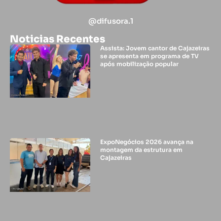
@difusora.1
Noticias Recentes
Assista: Jovem cantor de Cajazeiras
se apresenta em programa de TV
após mobilização popular
ExpoNegócios 2026 avança na
montagem da estrutura em
Cajazeiras